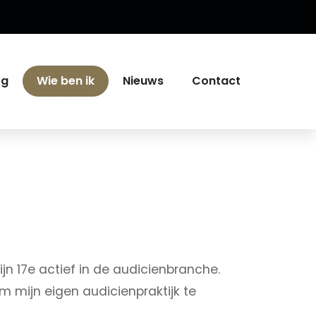
rg
Wie ben ik
Nieuws
Contact
jn 17e actief in de audicienbranche.
om mijn eigen audicienpraktijk te