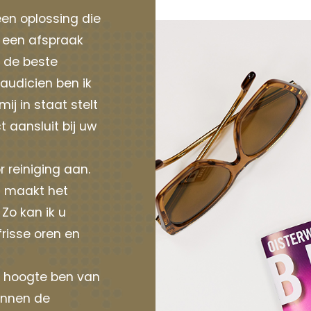
een oplossing die
n een afspraak
 de beste
 audicien ben ik
j in staat stelt
 aansluit bij uw
r reiniging aan.
n maakt het
Zo kan ik u
risse oren en
de hoogte ben van
innen de