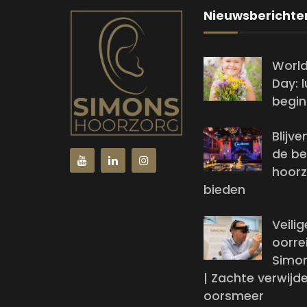
Nieuwsberichte
World
Day: 
begin
Blijv
de be
hoorz
bieden
Veilig
oorrei
Simo
| Zachte verwijd
oorsmeer