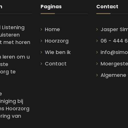
n
Paginas
Contact
 Listening
Home
Jasper Si
luisteren
Hoorzorg
06 - 444 6
t met horen
Wie ben ik
info@simo
en leren om u
Contact
Moergeste
ste
org te
Algemene
e
niging bij
ns Hoorzorg
ering van