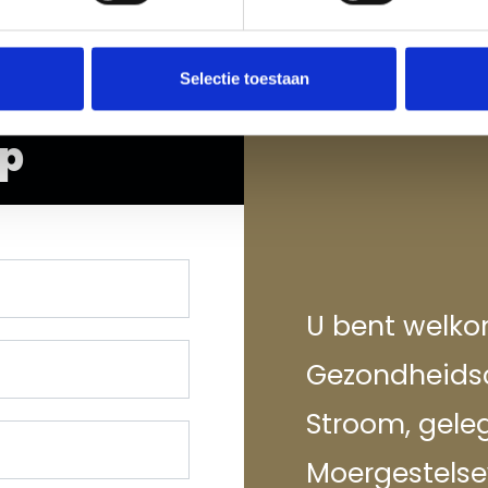
Selectie toestaan
op
U bent welkom
Gezondheids
Stroom, gele
Moergestelse