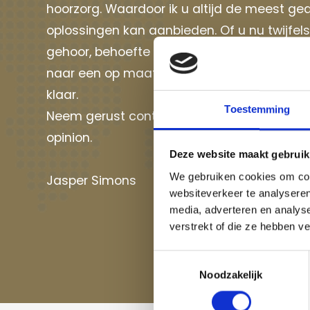
hoorzorg. Waardoor ik u altijd de meest g
oplossingen kan aanbieden. Of u nu twijfel
gehoor, behoefte heeft aan oor reiniging of
naar een op maat gemaakte hooroplossing, 
klaar.
Toestemming
Neem gerust contact op voor een hoortest
opinion.
Deze website maakt gebruik
We gebruiken cookies om cont
Jasper Simons
websiteverkeer te analyseren
media, adverteren en analys
verstrekt of die ze hebben v
T
Noodzakelijk
o
e
s