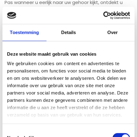
Pas wanneer u eerlijk naar uw gehoor kijkt, ontdekt u
wat er te winnen valt. Een hoortest geeft duidelijkheid
en laat zien welke mogelijkheden er zijn. Soms is een
goed advies al voldoende, soms biedt een hoortoestel
Toestemming
Details
Over
uitkomst.
U hoeft nergens "aan toe" te zijn. Het enige wat nodig
Deze website maakt gebruik van cookies
is, is de bereidheid om te ontdekken hoe goed u weer
We gebruiken cookies om content en advertenties te
kunt horen.
personaliseren, om functies voor social media te bieden
en om ons websiteverkeer te analyseren. Ook delen we
Wilt u weten hoe het met uw gehoor is gesteld? Maak
informatie over uw gebruik van onze site met onze
gerust een afspraak voor een professionele hoortest. Ik
partners voor social media, adverteren en analyse. Deze
partners kunnen deze gegevens combineren met andere
denk graag met u mee over een oplossing die past bij
informatie die u aan ze heeft verstrekt of die ze hebben
uw situatie.
verzameld op basis van uw gebruik van hun services.
Jasper Simons
T
Audicien | Simons Hoorzorg