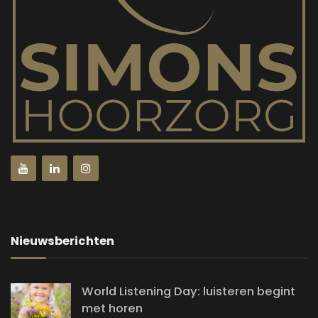
Nieuwsberichten
World Listening Day: luisteren begint
met horen